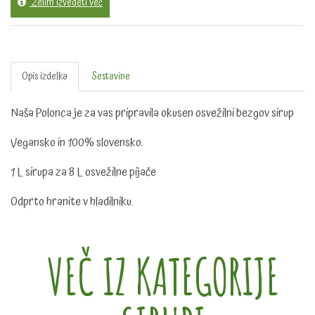
Želim izvedeti več
Opis izdelka
Sestavine
Naša Polonca je za vas pripravila okusen osvežilni bezgov sirup
Vegansko in 100% slovensko.
1 L sirupa za 8 L osvežilne pijače
Odprto hranite v hladilniku.
VEČ IZ KATEGORIJE