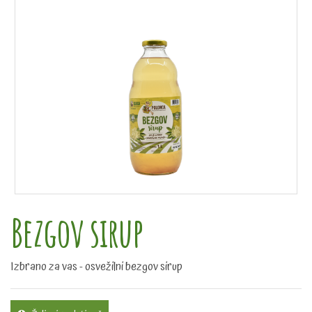
Bezgov sirup
Izbrano za vas - osvežilni bezgov sirup